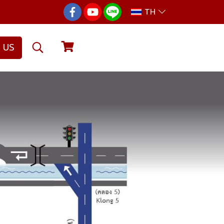
TH
 US