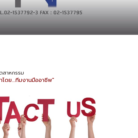
ุตสาหกรรม
ำโดย...ทีมงานมืออาชีพ"