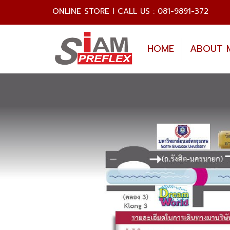
ONLINE STORE l CALL US : 081-9891-372
HOME
ABOUT 