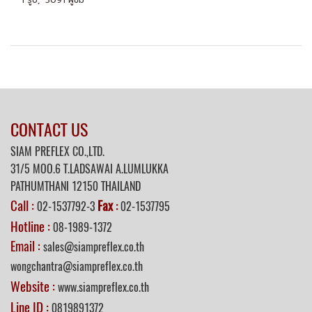
1 รูป, 3091 ผู้ชม
CONTACT US
SIAM PREFLEX CO.,LTD.
31/5 MOO.6 T.LADSAWAI A.LUMLUKKA
PATHUMTHANI 12150 THAILAND
Call :
Fax
02-1537792-3
:
02-1537795
Hotline :
08-1989-1372
Email :
sales@siampreflex.co.th
wongchantra@siampreflex.co.th
Website :
www.siampreflex.co.th
Line ID :
0819891372