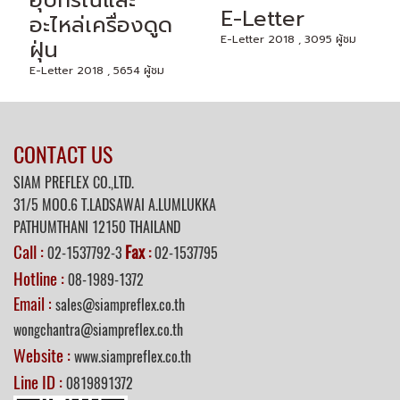
อุปกรณ์และ
E-Letter
อะไหล่เครื่องดูด
E-Letter 2018 , 3095 ผู้ชม
ฝุ่น
E-Letter 2018 , 5654 ผู้ชม
CONTACT US
SIAM PREFLEX CO.,LTD.
31/5 MOO.6 T.LADSAWAI A.LUMLUKKA
PATHUMTHANI 12150 THAILAND
Call :
Fax
02-1537792-3
:
02-1537795
Hotline :
08-1989-1372
Email :
sales@siampreflex.co.th
wongchantra@siampreflex.co.th
Website :
www.siampreflex.co.th
Line ID :
0819891372