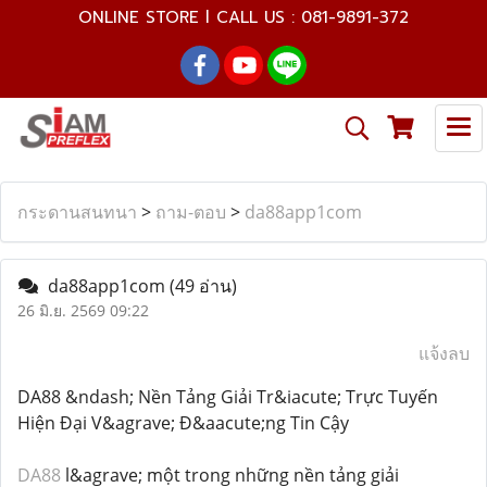
ONLINE STORE l CALL US : 081-9891-372
กระดานสนทนา
>
ถาม-ตอบ
>
da88app1com
da88app1com
(49 อ่าน)
26 มิ.ย. 2569 09:22
แจ้งลบ
DA88 &ndash; Nền Tảng Giải Tr&iacute; Trực Tuyến
Hiện Đại V&agrave; Đ&aacute;ng Tin Cậy
DA88
l&agrave; một trong những nền tảng giải