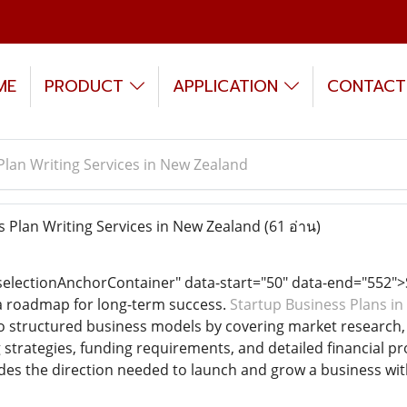
ME
PRODUCT
APPLICATION
CONTACT
Plan Writing Services in New Zealand
 Plan Writing Services in New Zealand
(61 อ่าน)
lectionAnchorContainer" data-start="50" data-end="552">Sta
d a roadmap for long-term success.
Startup Business Plans i
to structured business models by covering market research, 
 strategies, funding requirements, and detailed financial pr
des the direction needed to launch and grow a business wit