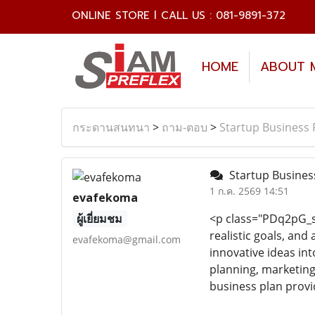
ONLINE STORE l CALL US : 081-9891-372
HOME
ABOUT 
กระดานสนทนา
>
ถาม-ตอบ
>
Startup Business 
Startup Business
1 ก.ค. 2569 14:51
evafekoma
ผู้เยี่ยมชม
<p class="PDq2pG_se
realistic goals, an
evafekoma@gmail.com
innovative ideas in
planning, marketing
business plan provi