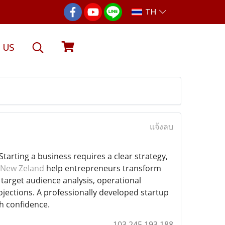
TH
 US
แจ้งลบ
rting a business requires a clear strategy,
n New Zeland
help entrepreneurs transform
target audience analysis, operational
ojections. A professionally developed startup
h confidence.
103.245.193.188