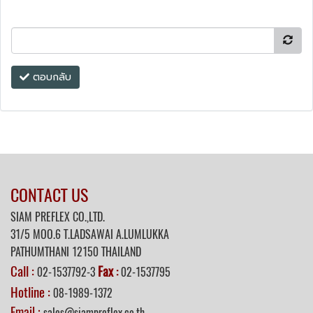
ตอบกลับ
CONTACT US
SIAM PREFLEX CO.,LTD.
31/5 MOO.6 T.LADSAWAI A.LUMLUKKA
PATHUMTHANI 12150 THAILAND
Call :
Fax
02-1537792-3
:
02-1537795
Hotline :
08-1989-1372
Email :
sales@siampreflex.co.th