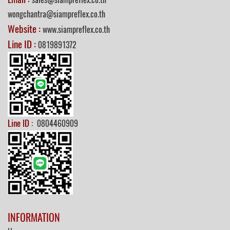
wongchantra@siampreflex.co.th
Website :
www.siampreflex.co.th
Line ID :
0819891372
Line ID :
0804460909
INFORMATION