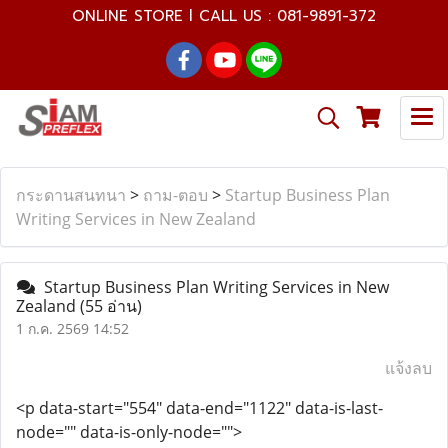
ONLINE STORE l CALL US : 081-9891-372
กระดานสนทนา
>
ถาม-ตอบ
>
Startup Business Plan
Writing Services in New Zealand
Startup Business Plan Writing Services in New
Zealand
(55 อ่าน)
1 ก.ค. 2569 14:52
แจ้งลบ
<p data-start="554" data-end="1122" data-is-last-
node="" data-is-only-node="">