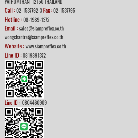
PATHUMTHANI 12150 THAILAND
Call :
Fax
02-1537792-3
:
02-1537795
Hotline :
08-1989-1372
Email :
sales@siampreflex.co.th
wongchantra@siampreflex.co.th
Website :
www.siampreflex.co.th
Line ID :
0819891372
Line ID :
0804460909