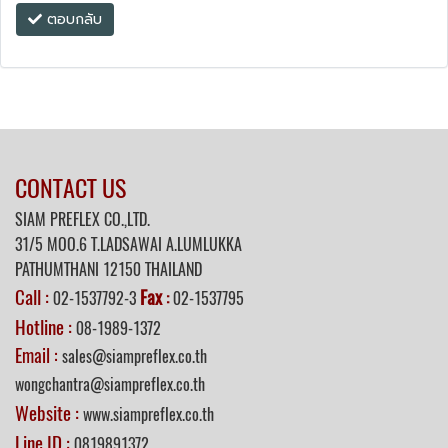
ตอบกลับ
CONTACT US
SIAM PREFLEX CO.,LTD.
31/5 MOO.6 T.LADSAWAI A.LUMLUKKA
PATHUMTHANI 12150 THAILAND
Call :
Fax
02-1537792-3
:
02-1537795
Hotline :
08-1989-1372
Email :
sales@siampreflex.co.th
wongchantra@siampreflex.co.th
Website :
www.siampreflex.co.th
Line ID :
0819891372