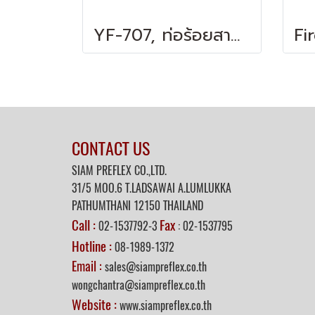
YF-707, ท่อร้อยสายไฟชนิดพลาสติกหุ้ม
CONTACT US
SIAM PREFLEX CO.,LTD.
31/5
MOO.6 T.LADSAWAI A.LUMLUKKA
PATHUMTHANI 12150 THAILAND
Call :
Fax
02-1537792-3
: 02-1537795
Hotline :
08-1989-1372
Email :
sales@siampreflex.co.th
wongchantra@siampreflex.co.th
Website :
www.siampreflex.co.th