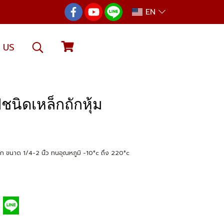
EN
 US
ชนิดเหล็กถักหุ้ม
ัก ขนาด 1/4-2 นิ้ว ทนอุณหภูมิ -10°c ถึง 220°c