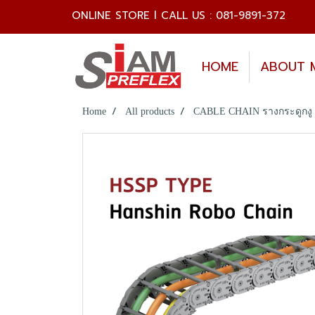
ONLINE STORE l CALL US : 081-9891-372
HOME
ABOUT 
Home
All products
CABLE CHAIN รางกระดูกงู