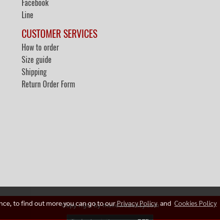
Facebook
Line
CUSTOMER SERVICES
How to order
Size guide
Shipping
Return Order Form
ence, to find out more you can go to our
Privacy Policy
and
Cookies Policy
Copy right by makewebeasy.com