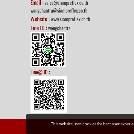
Email :
sales@siampreflex.co.th
wongchantra@siampreflex.co.th
Website :
www.siampreflex.co.th
Line ID :
wongchantra
:
Line@ ID
This website uses cookies for best user experi