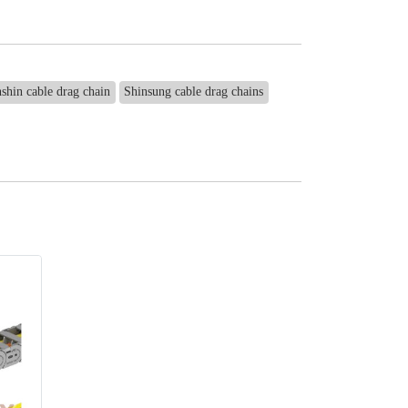
shin cable drag chain
Shinsung cable drag chains