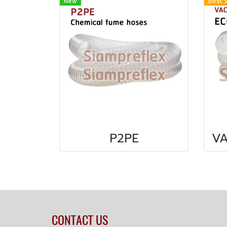
New
Best S
P2PE
CONTACT US