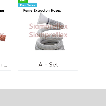
New
Pre-Order
UNI M9S 1.25 mm FDA Liner
A - Set