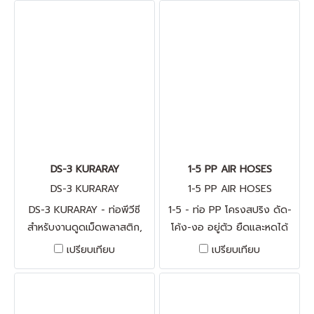
ในเรียบ ด้านนอกเป็นลอนเพื่อ
การยืดหยุ่นตัว * มาตรฐานการ
ผลิต จากประเทศเยอรมัน
DS-3 KURARAY
1-5 PP AIR HOSES
DS-3 KURARAY
1-5 PP AIR HOSES
DS-3 KURARAY - ท่อพีวีซี
1-5 - ท่อ PP โครงสปริง ดัด-
สำหรับงานดูดเม็ดพลาสติก,
โค้ง-งอ อยู่ตัว ยืดและหดได้
ผง, แป้ง, ของเหลว, ฝุ่น
โดยไม่คืนตัวกลับ ระยะหด 1.5
เปรียบเทียบ
เปรียบเทียบ
ป้องกันไฟฟ้าสถิตย์ คุณสมบัติ
เมตร ระยะยืดได้ 5 เมตร -
- อุณหภูมิ ถึง 80 องศา
เหมาะกับงานเป่า-ดูด ลม งานไอ
เซลเซียส - เนื้อพีวีซี โครงสปริง
ระเหยสารเคมี