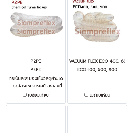
ระหว่างผิวสัมผัสได้ดี - รัดท่อได้
รอบ 369 องศา - มีความแข็ง
แรงด้วยลวดคู่ - รัดท่อตาม
ลวดไม่ค่อมเกลียว - รับนํ้าหนัก
ท่อที่มีความหนาและใหญ่ได้ดี
P2PE
VACUUM FLEX ECO 400, 600,
P2PE
ECO400, 600, 900
ท่อเป็นสีใส มองเห็นวัสดุผ่านได้
- ดูดไอระเหยสารเคมี ละอองที่
ฟุ้งกระจายไปด้วยกรดหรือ ด่าง
เปรียบเทียบ
เปรียบเทียบ
กลิ่นแก๊ส, งาน Solvent, งาน
ลม หรืองานแอร์ทุกชนิด ลวด
ทองแดง / ป้องกันไฟฟ้าสถิตย์