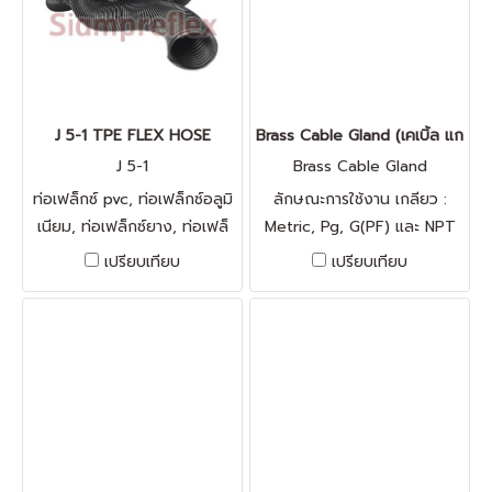
เนื่อยางใส มองเห็นวัสดุไหลผ่าน
ทนการเสียดสีได้ดี
J 5-1 TPE FLEX HOSE
Brass Cable Gland (เคเบิ้ล แกลนด์
J 5-1
Brass Cable Gland
ท่อเฟล็กซ์ pvc, ท่อเฟล็กซ์อลูมิ
ลักษณะการใช้งาน เกลียว :
เนียม, ท่อเฟล็กซ์ยาง, ท่อเฟล็
Metric, Pg, G(PF) และ NPT
กซ์พลาสติก, ท่อเฟล็กซ์ ทน
วัสดุ : ทองเหลืองชุบนิกเกิล, ซีล
เปรียบเทียบ
เปรียบเทียบ
ความร้อน, ท่อเฟล็กซ์ 6 นิ้ว, ท่อ
ยางเป็น Nylon PA66 และ
เฟล็กซ์ 4 นิ้ว, ท่อ flex ยาง,
EPDM ระดับการป้องกัน : กันนํ้า
ท่อยางอ่อน, ท่อยางกันทรุด ไท
IP 68 ลักษณะการใช้งาน : กัน
วัสดุ, เฟล็กยางลอนคู่
นํ้า สารเคมี, แอลกอฮอล์, นํ้า
มัน, ไขมัน