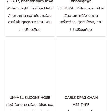
YF-707, ท่อร้อยสายไฟชนิดพลาสติกหุ้ม
ท่ออ่อนลูกฟูก
Water - tight Flexible Metal
CLSM-PA , Polyamide Tubin
lic Conduit
g FLEXIBLE CONDUITS
ลักษณะงาน เหมาะกับงานร้อย
ลักษณะการใช้งาน งาน
สายไฟในทุกอุตสาหกรรม งาน
เครื่องจักร, ตู้คอนโทรล, งาน
ไฟฟ้าตู้คอนโทรล, ยา, แอร์,
เดินสายใน-นอกอาคาร
เปรียบเทียบ
เปรียบเทียบ
สายฮีตเตอร์และงานระบบระบาย
อากาศ
UNI-M8L SILICONE HOSE
CABLE DRAG CHAIN
ท่อผ้าใบทนความร้อน, ใช้ระบายอ
HSS TYPE
ากาศ