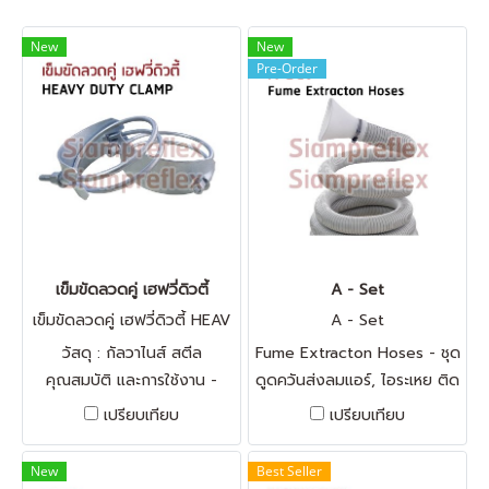
New
New
Pre-Order
เข็มขัดลวดคู่ เฮฟวี่ดิวตี้
A - Set
เข็มขัดลวดคู่ เฮฟวี่ดิวตี้ HEAV
A - Set
Y DUTY CLAMP
วัสดุ : กัลวาไนส์ สตีล
Fume Extracton Hoses - ชุด
คุณสมบัติ และการใช้งาน -
ดูดควันส่งลมแอร์, ไอระเหย ติด
เข็มขัดได้รับการออกแบบให้
ตั้งเฉพาะจุด ดัดรูปทรงแล้วอยู่
เปรียบเทียบ
เปรียบเทียบ
เหมาะกับลวดที่มีระยะห่างน้อย
กับที่ สีขาวควันบุหรี่ ใช้ในห้องคลี
ทำให้มีความแข็งแรงในการบีบรัด
นรูมได้
New
Best Seller