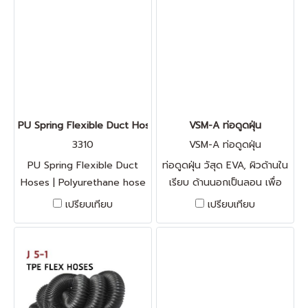
พีวีซีสีใส สามารถดัดโค้งงอได้ดี
- นํ้าหนักเบา - สินค้าเกรด A
ตามมาตรฐานญี่ปุ่น
PU Spring Flexible Duct Hoses | Polyurethane hose with spiral
VSM-A ท่อดูดฝุ่น
3310
VSM-A ท่อดูดฝุ่น
PU Spring Flexible Duct
ท่อดูดฝุ่น วัสุด EVA, ผิวด้านใน
Hoses | Polyurethane hose
เรียบ ด้านนอกเป็นลอน เพื่อ
with spiral spring steel wire
ความยืดหยุ่น, ทนสารเคมี
เปรียบเทียบ
เปรียบเทียบ
3310 ท่อยาง เสริมความแข็ง
เหยียบไม่แตก สามารถคืนรูปได้,
แรงด้วยโครงสปริง ผิวด้านใน
มีความเหนียว และยืดหยุ่นสูง,
เรียบ ด้านนอกเป็นลอน ไม่สะสม
กันไฟฟ้าสถิตย์ ≤ 10¹º
เชื้อรา เหมาะสำหรับงานดูด เม็ด
Ohms,ใช้กับเครื่องดูดฝุ่น โรง
พลาสติก, ผง, แป้ง ความหนา
งานเท็กส์ไทส์, งานไม้ และอื่นๆ
ของผนัง 1.45 มิล รับแรงดันได้