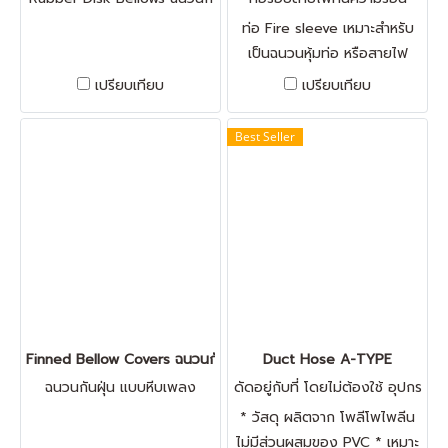
นฝุ่น
ท่อ Fire sleeve เหมาะสำหรับ
เป็นฉนวนหุ้มท่อ หรือสายไฟ
ป้องกันความร้อน การขีดข่วน
เปรียบเทียบ
เปรียบเทียบ
และแรงกระแทก วัสดุทำมาจาก
Pyrojacket & Fibre glass ทน
Best Seller
ความร้อนได้สูง
Finned Bellow Covers ฉนวนกันฝุ่น แบบหีบเพลง
Duct Hose A-TYPE
ฉนวนกันฝุ่น แบบหีบเพลง
ดัดอยู่กับที่ โดยไม่ต้องใช้ อุปกร
ณ์เสริม
* วัสดุ ผลิตจาก โพลีโพไพลีน
ไม่มีส่วนผสมของ PVC * เหมาะ