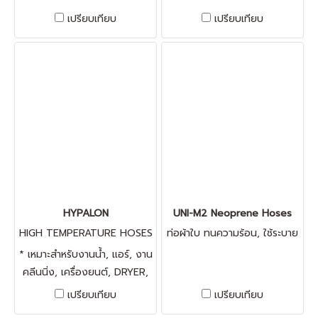
สำหรับก่อสร้าง,งานตกแต่ง
เปรียบเทียบ
เปรียบเทียบ
อาคาร * งาน spot air ตามจุด
ต่างๆ ฝุ่นละออง น้ำมัน * งาน
ส่งลม ที่มีฝุ่น,ผงแป้ง, ทนสาร
เคมได้ดี,ทน UV * ปรับยืด-หด
ได้ในอัตราส่วน 1:5 ของความ
ยาวมาตรฐาน * ใช้ได้ที่อุณหภูมิ
ที่ -10 'C ถึง 80'C
HYPALON
UNI-M2 Neoprene Hoses
HIGH TEMPERATURE HOSES
ท่อผ้าใบ ทนความร้อน, ใช้ระบาย
HYPALON
อากาศ
* เหมาะสำหรับงานน้ำ, แอร์, งาน
คลีนนิ่ง, เครื่องยนต์, DRYER,
ปั้มลม, ทนแรงดันได้ดี * ทนสาร
เปรียบเทียบ
เปรียบเทียบ
เคมี และแรงดันได้ดี * ผิวด้าน