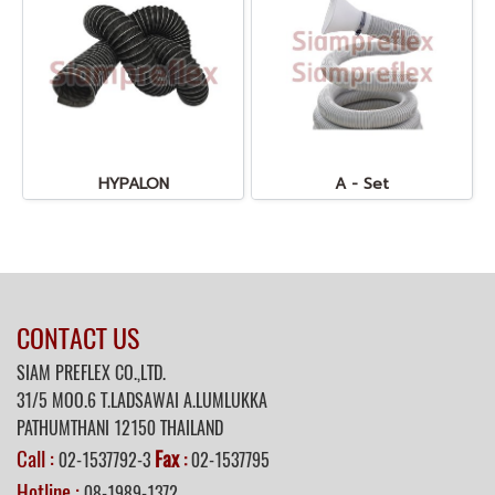
HYPALON
A - Set
CONTACT US
SIAM PREFLEX CO.,LTD.
31/5 MOO.6 T.LADSAWAI A.LUMLUKKA
PATHUMTHANI 12150 THAILAND
Call :
Fax
02-1537792-3
:
02-1537795
Hotline :
08-1989-1372