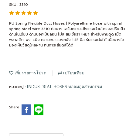
SKU : 3310
PU Spring Flexible Duct Hoses | Polyurethane hose with spiral
spring steel wire 3310 ท่อยาง เสริมความแข็งแรงด้วยโครงสปริง ผิว
ด้านในเรียบ ด้านนอกเป็นลอน ไม่สะสมเชื้อรา เหมาะสำหรับงานดูด เม็ด
พลาสติก, ผง, แป้ง ความหนาของผนัง 1.45 มิล รับแรงดันได้ เนื่อยางใส
มองเห็นวัสดุไหลผ่าน ทนการเสียดสีได้ดี
เพิ่มรายการโปรด
เปรียบเทียบ
หมวดหมู่ :
INDUSTRIAL HOSES ท่อลมอุตสาหกรรม
Share