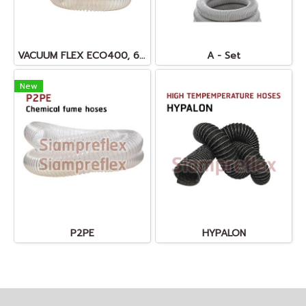
VACUUM FLEX ECO400, 600, 900
A - Set
New
P2PE
HYPALON