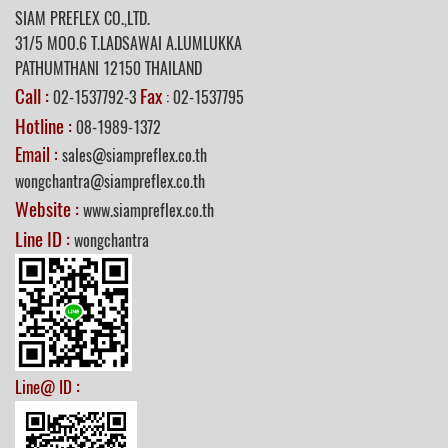
SIAM PREFLEX CO.,LTD.
31/5
MOO.6 T.LADSAWAI A.LUMLUKKA
PATHUMTHANI 12150 THAILAND
Call :
Fax
02-1537792-3
: 02-1537795
Hotline :
08-1989-1372
Email :
sales@siampreflex.co.th
wongchantra@siampreflex.co.th
Website :
www.siampreflex.co.th
Line ID :
wongchantra
:
Line@ ID