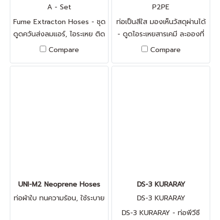
A - Set
P2PE
Fume Extracton Hoses - ชุด
ท่อเป็นสีใส มองเห็นวัสดุผ่านได้
ดูดควันส่งลมแอร์, ไอระเหย ติด
- ดูดไอระเหยสารเคมี ละอองที่
ตั้งเฉพาะจุด ดัดรูปทรงแล้วอยู่
ฟุ้งกระจายไปด้วยกรดหรือ ด่าง
Compare
Compare
กับที่ สีขาวควันบุหรี่ ใช้ในห้องคลี
กลิ่นแก๊ส, งาน Solvent, งาน
นรูมได้
ลม หรืองานแอร์ทุกชนิด ลวด
ทองแดง / ป้องกันไฟฟ้าสถิตย์
R
UNI-M2 Neoprene Hoses
DS-3 KURARAY
ท่อผ้าใบ ทนความร้อน, ใช้ระบาย
DS-3 KURARAY
อากาศ
DS-3 KURARAY - ท่อพีวีซี