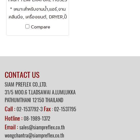
HYPALON
* เหมาะสำหรับงานน้ำ,แอร์,งาน
คลีนนิ่ง, เครื่องยนต์, DRYER,ปั้
มลม,ทนแรงดันได้ดี * ทนสาร
Compare
เคมี และแรงดันได้ดี * ผิวด้าน
ในเรียบ ด้านนอกเป็นลอน เพื่อ
การยืดหยุ่นตัว * มารตฐานการ
ผลิต จากประเทศเยรมัน
CONTACT US
SIAM PREFLEX CO.,LTD.
31/5
MOO.6 T.LADSAWAI A.LUMLUKKA
PATHUMTHANI 12150 THAILAND
Call :
Fax
02-1537792-3
: 02-1537795
Hotline :
08-1989-1372
Email :
sales@siampreflex.co.th
wongchantra@siampreflex.co.th