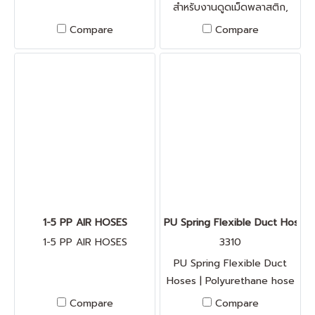
สำหรับงานดูดเม็ดพลาสติก,
ผง, แป้ง, ของเหลาว, ฝุ่น
Compare
Compare
ป้องกันไฟฟ้าสถิตย์ คุณสมบัติ
- อุณหภูมิ ถึง 80 องศา
เซลเซียส - เนื้อพีวีซี โครงสปริง
พีวีซีสีใส สามารถดัดโค้งงอได้ดี
- นํ้าหนักเบา - สินค้าเกรด A
ตามมาตรฐานญี่ปุ่น
1-5 PP AIR HOSES
PU Spring Flexible Duct Hoses |
1-5 PP AIR HOSES
3310
PU Spring Flexible Duct
Hoses | Polyurethane hose
with spiral spring steel wire
Compare
Compare