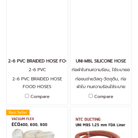
Ohms,ใช้กับเครื่องดูดฝุ่น โรง
เฟล็กยาง tozen, ท่อยางกัน
งานเท็กส์ไทส์, งานไม้ และอื่นๆ
ทรุด ไทวัสดุ, เฟล็กยางลอนคู่
2-6 PVC BRAIDED HOSE FOOD HOSES
UNI-M8L SILICONE HOSE
2-6 PVC
ท่อผ้าใบทนความร้อน, ใช้ระบายอ
ากาศ
2-6 PVC BRAIDED HOSE
ท่อขนถ่ายวัสดุ-วัตถุดิบ, ท่อ
FOOD HOSES
ผ้าใบ ทนความร้อนใช้ระบาย
อากาศ,ท่อดูดเม็ดพลาสติก, ท่อ
Compare
Compare
ทนเคมี, ท่อแบบกันไฟฟ้าสถิตย์,
ท่อดูดฝุ่น
Best Seller