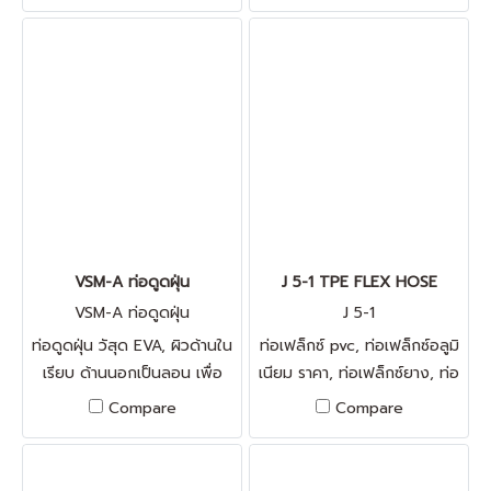
3310 ท่อยาง เสริมความแข็ง
แรงด้วยโครงสปริง ผิวด้านใน
เรียบ ด้านนอกเป็นลอน ไม่สะสม
เชื้อรา เหมาะสำหรับงานดูด เม็ด
พลาสติก, ผง, แป้ง ความหนา
ของผนัง 1.45 มิล รับแรงดัน
ได้ เนื่อยางใส มองเห็นวัสดุไหล
ผ่าน ทนการเสียดสีได้ดี
VSM-A ท่อดูดฝุ่น
J 5-1 TPE FLEX HOSE
VSM-A ท่อดูดฝุ่น
J 5-1
ท่อดูดฝุ่น วัสุด EVA, ผิวด้านใน
ท่อเฟล็กซ์ pvc, ท่อเฟล็กซ์อลูมิ
เรียบ ด้านนอกเป็นลอน เพื่อ
เนียม ราคา, ท่อเฟล็กซ์ยาง, ท่อ
ความยืดหยุ่น, ทนสารเคมี
เฟล็กซ์พลาสติก ราคา, ท่อเฟล็
Compare
Compare
เหยียบไม่แตก สามารถคืนรูปได้,
กซ์ ทนความร้อน, ท่อเฟล็กซ์ 6
มีความเหนียว และยืดหยุ่นสูง,
นิ้ว, ท่อเฟล็กซ์ 4 นิ้ว, ท่อ flex
กันไฟฟ้าสถิตย์ ≤ 10¹º
ยาง ราคา, ราคา ท่อยางอ่อน,