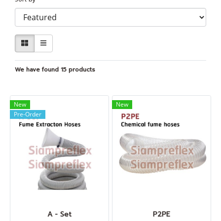
We have found 15 products
New
New
Pre-Order
A - Set
P2PE