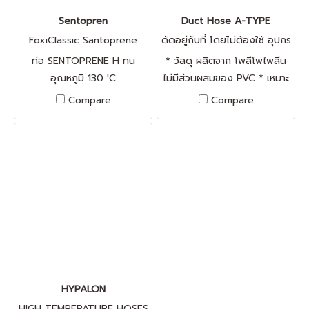
Sentopren
Duct Hose A-TYPE
FoxiClassic Santoprene
ดัดอยู่กับที่ โดยไม่ต้องใช้ อุปกร
ณ์เสริม
ท่อ SENTOPRENE H ทน
* วัสดุ ผลิตจาก โพลีโพไพลีน
อุณหภูมิ 130 'C
ไม่มีส่วนผสมของ PVC * เหมาะ
สำหรับก่อสร้าง,งานตกแต่ง
Compare
Compare
อาคาร * งาน spot air ตามจุด
ต่างๆ ฝุ่นละออง น้ำมัน * งาน
ส่งลม ที่มีฝุ่น,ผงแป้ง, ทนสาร
เคมได้ดี,ทน UV * ปรับยืด-หด
ได้ในอัตราส่วน 1:5 ของความ
ยาวมาตรฐาน * ใช้ได้ที่อุณหภูมิ
ที่ -10 'C ถึง 80'C
HYPALON
HIGH TEMPERATURE HOSES